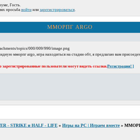
уме, Гость.
иях просьба
войти
или
зарегистрироваться
.
ММОРПГ ARGO
дную мморпг argo, игра находиться на стадии обт, я предлагаю вам присоеде
о зарегистрированные пользователи могут видеть ссылки.
Регистрация! ]
TER - STRIKE и HALF - LIFE
»
Игры на PC | Играем вместе
»
ММОР