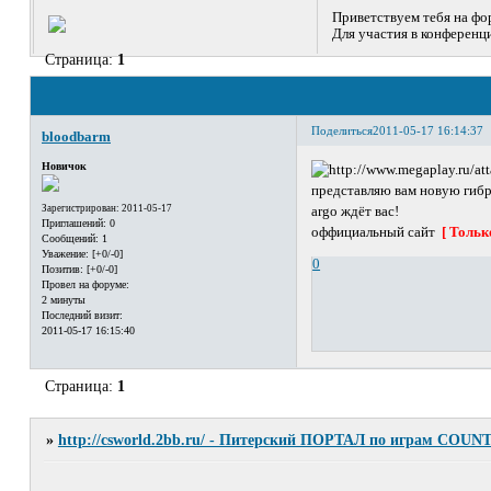
Приветствуем тебя на фор
Для участия в конференц
Страница:
1
Поделиться
2011-05-17 16:14:37
bloodbarm
Новичок
представляю вам новую гибри
Зарегистрирован
: 2011-05-17
argo ждёт вас!
Приглашений:
0
оффициальный сайт
[ Тольк
Сообщений:
1
Уважение:
[+0/-0]
0
Позитив:
[+0/-0]
Провел на форуме:
2 минуты
Последний визит:
2011-05-17 16:15:40
Страница:
1
»
http://csworld.2bb.ru/ - Питерский ПОРТАЛ по играм COUN