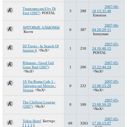
2007-06-
Трансмиссия 8 by Dj
5
288
16 13:35:40
Feel (2007)
POSTAL
Emotion
2007-06-
ХИТОВЫЕ АЛЬБОМЫ
6
387
04 20:29:11
Костя
funnyman
2007-05-
DJ Tiesto - In Search Of
1
210
24 16:46:15
Sunrise 6
^NoX^
POSTAL
Rihanna - Good Girl
2007-05-
Gone Bad (2007)
1
206
23 22:44:24
^NoX^
^NoX^
18 Via Roma Cafe 1 :
2007-05-
Valeggio sul Mincio -
0
222
23 08:55:29
Verona
^NoX^
^NoX^
2007-05-
The Chillout Lounge
0
169
23 08:50:29
(2007)
^NoX^
^NoX^
2007-05-
Tokio Hotel
Баттерс
69
3261
17 20:15:07
[
1
2
3
]