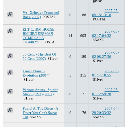
gRAF
2007-05-
VA - Xclusive Drum and
0
188
05 15:13:10
Bass (2007)
POSTAL
POSTAL
ЕПТ СЛИМ HOUSE
2007-05-
ВЫШЕЛ,ПРЯМАЯ
14
605
02 17:04:32
ССЫЛКА нА
^NoX^
СКАЧКУ!!!!
POSTAL
2007-05-
50 Cent - The Best Of
0
189
02 08:27:36
50 Cent (2007)
S1lver
S1lver
Dance Planet -
2007-05-
Evolution (2007)
5
315
01 14:18:55
S1lver
S1lver
Various Artists - Spider
2007-05-
Man 3 (OST) (2007)
0
171
01 12:59:28
S1lver
S1lver
Panic! At The Disco - A
2007-04-
Fever You Can't Sweat
0
176
29 20:33:32
Out
^NoX^
^NoX^