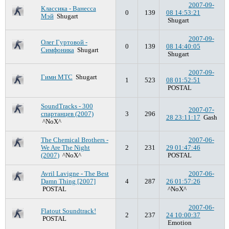
2007-09-
Классика - Ванесса
0
139
08 14:53:21
Мэй
Shugart
Shugart
2007-09-
Олег Гуртовой -
0
139
08 14:40:05
Симфоника
Shugart
Shugart
2007-09-
Гимн МТС
Shugart
1
523
08 01:52:51
POSTAL
SoundTracks - 300
2007-07-
спартанцев (2007)
3
296
28 23:11:17
Gash
^NoX^
The Chemical Brothers -
2007-06-
We Are The Night
2
231
29 01:47:46
(2007)
^NoX^
POSTAL
Avril Lavigne - The Best
2007-06-
Damn Thing [2007]
4
287
26 01:57:26
POSTAL
^NoX^
2007-06-
Flatout Soundtrack!
2
237
24 10:00:37
POSTAL
Emotion