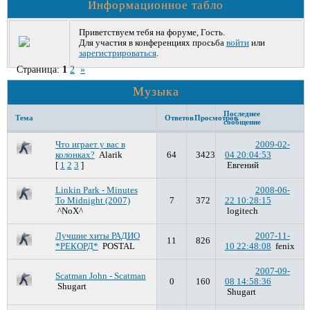
Информационное табло
Приветствуем тебя на форуме, Гость.
Для участия в конференциях просьба
войти
или
зарегистрироваться
.
Страница:
1
2
»
Музыка
Последнее
Тема
Ответов
Просмотров
сообщение
Что играет у вас в
2009-02-
колонках?
Alarik
64
3423
04 20:04:53
[
1
2
3
]
Евгений
Linkin Park - Minutes
2008-06-
To Midnight (2007)
7
372
22 10:28:15
^NoX^
logitech
Лучшие хиты РАДИО
2007-11-
11
826
*РЕКОРД*
POSTAL
10 22:48:08
fenix
2007-09-
Scatman John - Scatman
0
160
08 14:58:36
Shugart
Shugart